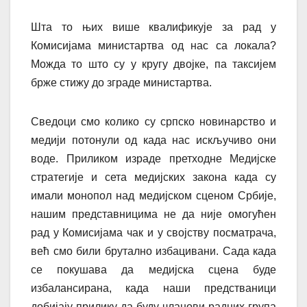
Шта то њих више квалификује за рад у
Комисијама министартва од нас са локала?
Можда то што су у кругу двојке, па таксијем
брже стижу до зграде министартва.
Сведоци смо колико су српско новинарство и
медији потонули од када нас искључиво они
воде. Приликом израде претходне Медијске
стратегије и сета медијских закона када су
имали монопол над медијском сценом Србије,
нашим представницима не да није омогућен
рад у Комисијама чак и у својству посматрача,
већ смо били брутално избацивани. Сада када
се покушава да медијска сцена буде
избалансирана, када наши предстваници
добијају прилику да буду чланови радних група