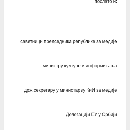
послато и:
саветници председника републике за медије
министру културе и информисања
држ.секретару у министарву КиИ за медије
Делегацији ЕУ у Србији