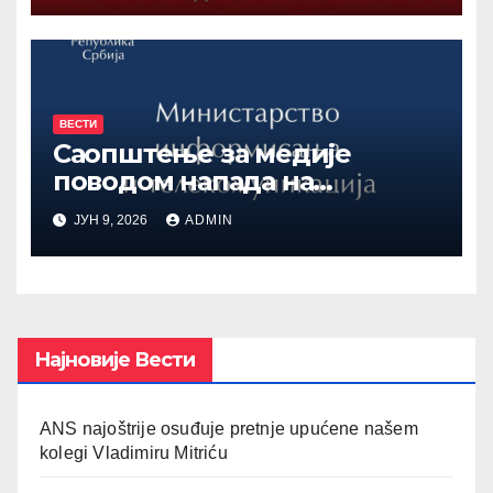
ВЕСТИ
Саопштење за медије
поводом напада на
дугогодишњег новинара
ЈУН 9, 2026
ADMIN
Франкфуртских вести
Зорана Вицеларевића
Најновије Вести
ANS najoštrije osuđuje pretnje upućene našem
kolegi Vladimiru Mitriću