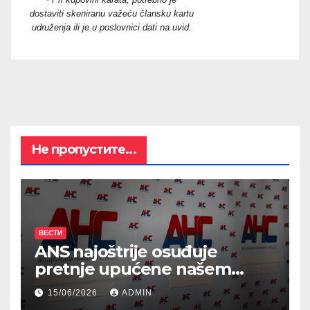
dostaviti skeniranu važeću člansku kartu
udruženja ili je u poslovnici dati na uvid.
Не пропустите...
ВЕСТИ
ANS najoštrije osuđuje
pretnje upućene našem
kolegi Vladimiru Mitriću
15/06/2026
ADMIN