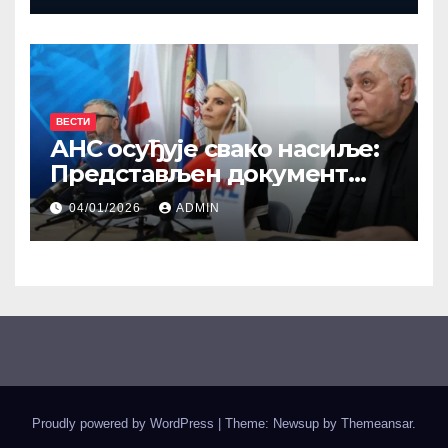
Зорана Вицеларевића
ВЕСТИ
АНС осуђује свако насиље:
Представљен документ
“Хронологија напада на
04/01/2026
ADMIN
новинаре“
Proudly powered by WordPress
|
Theme: Newsup by
Themeansar
.