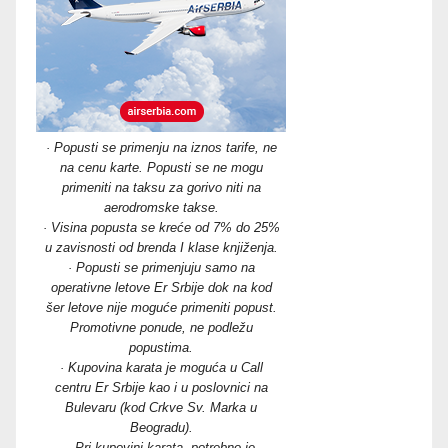
· Popusti se primenju na iznos tarife, ne
na cenu karte. Popusti se ne mogu
primeniti na taksu za gorivo niti na
aerodromske takse.
· Visina popusta se kreće od 7% do 25%
u zavisnosti od brenda I klase knjiženja.
· Popusti se primenjuju samo na
operativne letove Er Srbije dok na kod
šer letove nije moguće primeniti popust.
Promotivne ponude, ne podležu
popustima.
· Kupovina karata je moguća u Call
centru Er Srbije kao i u poslovnici na
Bulevaru (kod Crkve Sv. Marka u
Beogradu).
· Pri kupovini karata, potrebno je