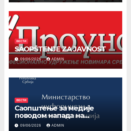
ВЕСТИ
SAOPŠTENJE ZA JAVNOST
09/06/2026
ADMIN
ВЕСТИ
Саопштење за медије
поводом напада на
дугогодишњег новинара
09/06/2026
ADMIN
Франкфуртских вести