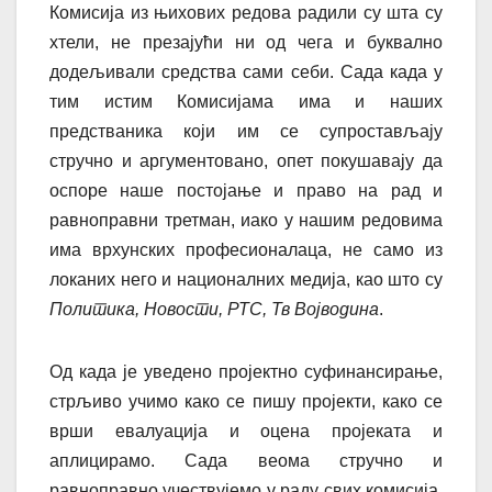
Комисија из њихових редова радили су шта су
хтели, не презајући ни од чега и буквално
додељивали средства сами себи. Сада када у
тим истим Комисијама има и наших
предстваника који им се супростављају
стручно и аргументовано, опет покушавају да
оспоре наше постојање и право на рад и
равноправни третман, иако у нашим редовима
има врхунских професионалаца, не само из
локаних него и националних медија, као што су
Политика, Новости, РТС, Тв Војводина
.
Од када је уведено пројектно суфинансирање,
стрљиво учимо како се пишу пројекти, како се
врши евалуација и оцена пројеката и
аплицирамо. Сада веома стручно и
равноправно учествујемо у раду свих комисија.