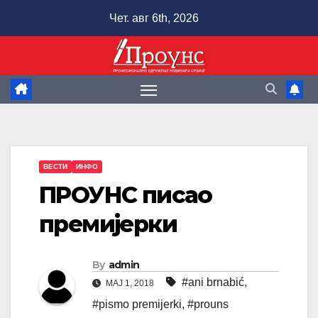
Skip
Чет. авг 6th, 2026
to
content
ВЕСТИ
ИНФО
ПРОУНС писао
премијерки
By
admin
#ani brnabić
,
МАЈ 1, 2018
#pismo premijerki
,
#prouns