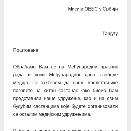
Мисији ОЕБС у Србији
Танјугу
Поштована,
Обраћамо Вам се на Међународни празник
рада и уочи Међународног дана слободе
медија, са захтевом да наше представнике
позовете на хитан састанак како бисмо Вам
представили наше удружење, као и на свим
будућим састанцима које будете организовали
са осталим медијским удружењима.
И један и други датум важни су за опстанак