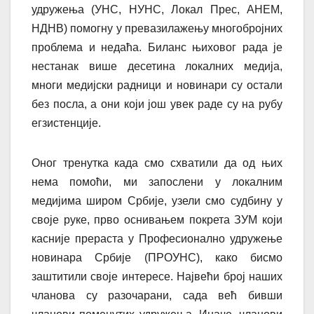
удружења (УНС, НУНС, Локал Прес, АНЕМ,
НДНВ) помогну у превазилажењу многобројних
проблема и недаћа. Биланс њиховог рада је
нестанак више десетина локалних медија,
многи медијски радници и новинари су остали
без посла, а они који још увек раде су на рубу
егзистенције.
Оног тренутка када смо схватили да од њих
нема помоћи, ми запослени у локалним
медијима широм Србије, узели смо судбину у
своје руке, прво оснивањем покрета ЗУМ који
касније прераста у Професионално удружење
новинара Србије (ПРОУНС), како бисмо
заштитили своје интересе. Највећи број наших
чланова су разочарани, сада већ бивши