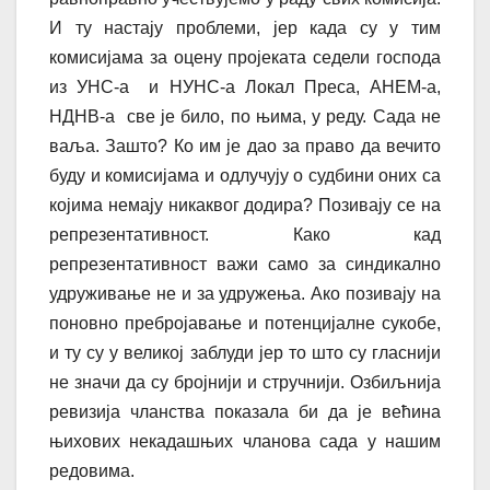
И ту настају проблеми, јер када су у тим
комисијама за оцену пројеката седели господа
из УНС-а и НУНС-а Локал Преса, АНЕМ-а,
НДНВ-а све је било, по њима, у реду. Сада не
ваља. Зашто? Ко им је дао за право да вечито
буду и комисијама и одлучују о судбини оних са
којима немају никаквог додира? Позивају се на
репрезентативност. Како кад
репрезентативност важи само за синдикално
удруживање не и за удружења. Ако позивају на
поновно пребројавање и потенцијалне сукобе,
и ту су у великој заблуди јер то што су гласнији
не значи да су бројнији и стручнији. Озбиљнија
ревизија чланства показала би да је већина
њихових некадашњих чланова сада у нашим
редовима.