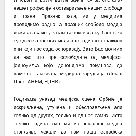
наше професије и остваривање наших слобода
и права. Празник рада, ми у медијима
проводимо радно, а празник слободе медија
доживљавамо у затамљеном издању, баш како
су од електронских медија то годинама тражили
они који нас сада оспоравају. Зато Вас молимо
да нас што пре ослободите од медијског
једноумља које деценијама покушава да
наметне такозвана медијска заједница (Локал
Прес, АНЕМ, НДНВ).
Годинама уназад медијска сцена Србије је
искривљена, утучена и обесправљена али
колико од других, толико и од нас самих. Исто
толико година смо ми из локалних медија
стрпљиво чекали да нам наша еснафска