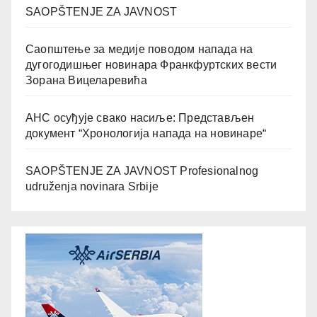
SAOPŠTENJE ZA JAVNOST
Саопштење за медије поводом напада на
дугогодишњег новинара Франкфуртских вести
Зорана Вицеларевића
АНС осуђује свако насиље: Представљен
документ “Хронологија напада на новинаре“
SAOPŠTENJE ZA JAVNOST Profesionalnog
udruženja novinara Srbije