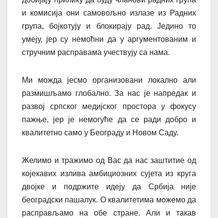
и комисија они самовољно излазе из Радних
група, бојкотују и блокирају рад. Једино то
умеју, јер су немоћни да у аргументованим и
стручним расправама учествују са нама.
Ми можда јесмо организовани локално али
размишљамо глобално. За нас је напредак и
развој српског медијског простора у фокусу
пажње, јер је немогуће да се ради добро и
квалитетно само у Београду и Новом Саду.
Желимо и тражимо од Вас да нас заштитие од
којекавих излива амбициозних сујета из круга
двојке и подржите идеју да Србија није
београдски пашалук. О квалитетима можемо да
расправљамо на обе стране. Али и такав