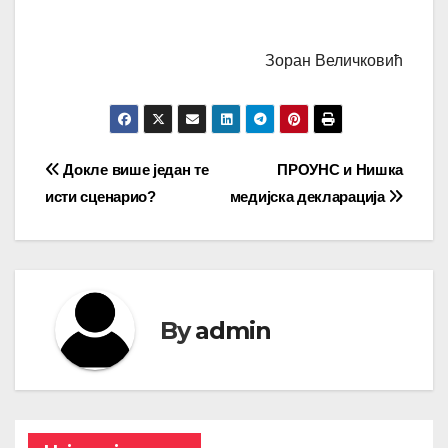
Зоран Величковић
Кретање
Докле више један те
ПРОУНС и Нишка
исти сценарио?
медијска декларација
чланка
By
admin