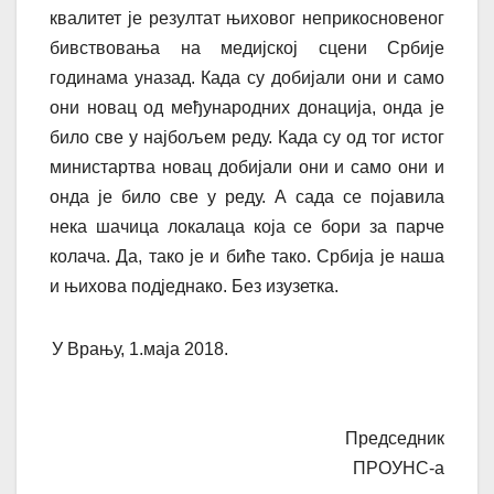
квалитет је резултат њиховог неприкосновеног
бивствовања на медијској сцени Србије
годинама уназад. Када су добијали они и само
они новац од међународних донација, онда је
било све у најбољем реду. Када су од тог истог
министартва новац добијали они и само они и
онда је било све у реду. А сада се појавила
нека шачица локалаца која се бори за парче
колача. Да, тако је и биће тако. Србија је наша
и њихова подједнако. Без изузетка.
У Врању, 1.маја 2018.
Председник
ПРОУНС-а