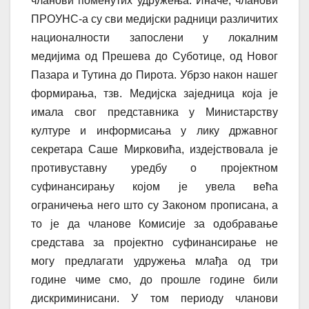
чланови поменутих удружења. Иначе, чланови
ПРОУНС-а су сви медијски радници различитих
националности запослени у локалним
медијима од Прешева до Суботице, од Новог
Пазара и Тутина до Пирота. Убрзо након нашег
формирања, тзв. Медијска заједница која је
имала свог представника у Министарству
културе и информисања у лику државног
секретара Саше Мирковића, издејствовала је
противуставну уредбу о пројектном
суфинансирању којом је увела већа
ограничења него што су Законом прописана, а
то је да чланове Комисије за одобравање
средстава за пројектно суфинансирање не
могу предлагати удружења млађа од три
године чиме смо, до прошле године били
дискриминисани. У том периоду чланови