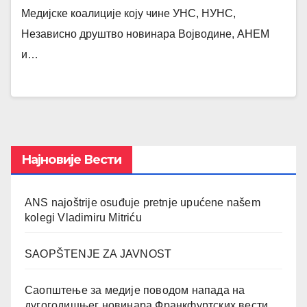
Медијске коалиције коју чине УНС, НУНС,
Независно друштво новинара Војводине, АНЕМ
и…
Најновије Вести
ANS najoštrije osuđuje pretnje upućene našem
kolegi Vladimiru Mitriću
SAOPŠTENJE ZA JAVNOST
Саопштење за медије поводом напада на
дугогодишњег новинара Франкфуртских вести