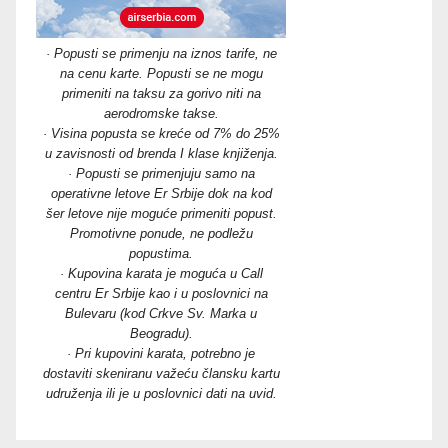
· Popusti se primenju na iznos tarife, ne
na cenu karte. Popusti se ne mogu
primeniti na taksu za gorivo niti na
aerodromske takse.
· Visina popusta se kreće od 7% do 25%
u zavisnosti od brenda I klase knjiženja.
· Popusti se primenjuju samo na
operativne letove Er Srbije dok na kod
šer letove nije moguće primeniti popust.
Promotivne ponude, ne podležu
popustima.
· Kupovina karata je moguća u Call
centru Er Srbije kao i u poslovnici na
Bulevaru (kod Crkve Sv. Marka u
Beogradu).
· Pri kupovini karata, potrebno je
dostaviti skeniranu važeću člansku kartu
udruženja ili je u poslovnici dati na uvid.